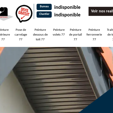
Bureau
indisponible
Voir nos real
Chantier
indisponible
einture
Pose de
Peinture
Peinture
Peinture
Peinture
Trai
térieure
carrelage
dessous de
volets 77
de portail
ferronnerie
de t
77
77
toit 77
77
77