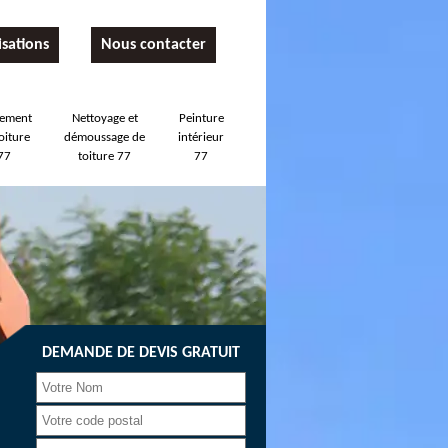
isations
Nous contacter
tement
Nettoyage et
Peinture
oiture
démoussage de
intérieur
77
toiture 77
77
DEMANDE DE DEVIS GRATUIT