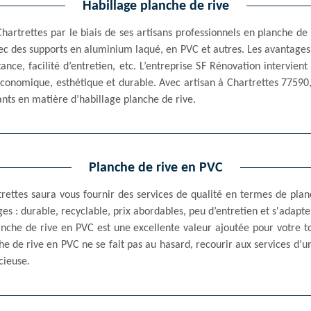
Habillage planche de rive
Chartrettes par le biais de ses artisans professionnels en planche d
vec des supports en aluminium laqué, en PVC et autres. Les avantages
tance, facilité d’entretien, etc. L’entreprise SF Rénovation intervien
économique, esthétique et durable. Avec artisan à Chartrettes 775
sants en matière d’habillage planche de rive.
Planche de rive en PVC
trettes saura vous fournir des services de qualité en termes de pla
es : durable, recyclable, prix abordables, peu d’entretien et s'adapte
anche de rive en PVC est une excellente valeur ajoutée pour votre
he de rive en PVC ne se fait pas au hasard, recourir aux services d’u
cieuse.