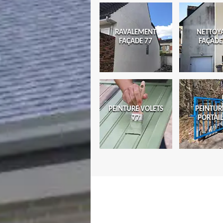
RAVALEMENT
NETTOY
FAÇADE 77
FAÇADE
PEINTURE VOLETS
PEINTUR
77
PORTAIL