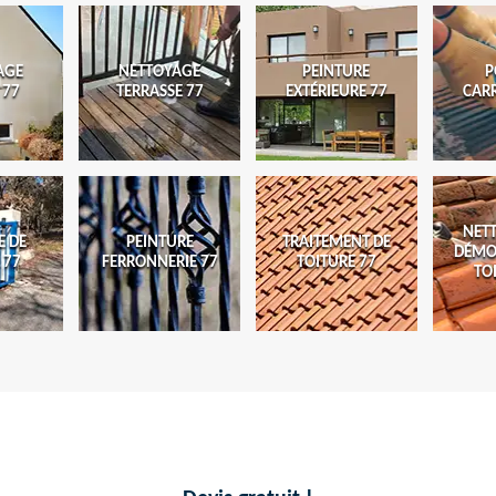
AGE
NETTOYAGE
PEINTURE
P
 77
TERRASSE 77
EXTÉRIEURE 77
CAR
NET
E DE
PEINTURE
TRAITEMENT DE
DÉMO
 77
FERRONNERIE 77
TOITURE 77
TO