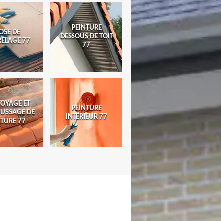
PEINTURE
OSE DE
DESSOUS DE TOIT
RELAGE 77
77
TOYAGE ET
PEINTURE
USSAGE DE
INTÉRIEUR 77
ITURE 77