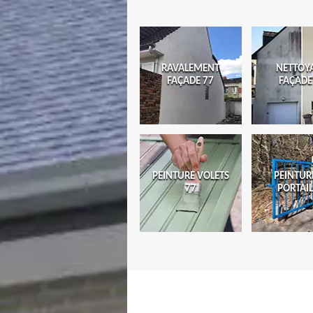
RAVALEMENT
NETTOY
FAÇADE 77
FAÇADE
PEINTURE VOLETS
PEINTUR
77
PORTAIL