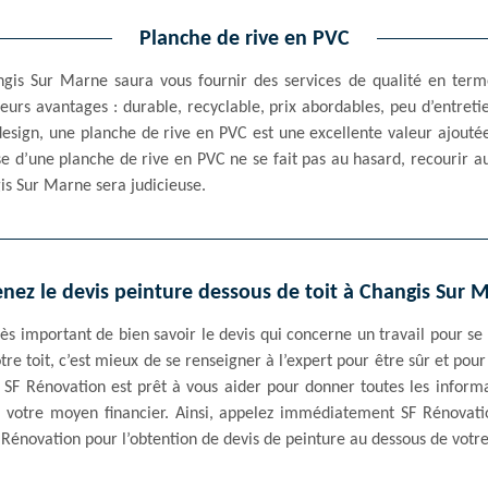
Planche de rive en PVC
ngis Sur Marne saura vous fournir des services de qualité en ter
eurs avantages : durable, recyclable, prix abordables, peu d’entret
t design, une planche de rive en PVC est une excellente valeur ajout
se d’une planche de rive en PVC ne se fait pas au hasard, recourir a
is Sur Marne sera judicieuse.
nez le devis peinture dessous de toit à Changis Sur 
ès important de bien savoir le devis qui concerne un travail pour se 
re toit, c’est mieux de se renseigner à l’expert pour être sûr et pou
, SF Rénovation est prêt à vous aider pour donner toutes les informa
à votre moyen financier. Ainsi, appelez immédiatement SF Rénovati
énovation pour l’obtention de devis de peinture au dessous de votre 