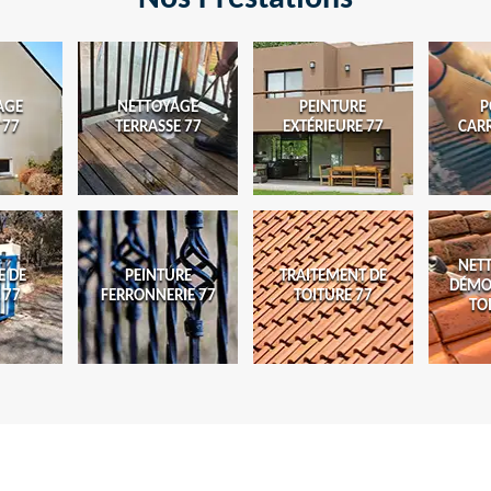
AGE
NETTOYAGE
PEINTURE
P
 77
TERRASSE 77
EXTÉRIEURE 77
CAR
NET
E DE
PEINTURE
TRAITEMENT DE
DÉMO
 77
FERRONNERIE 77
TOITURE 77
TO