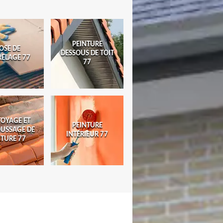
PEINTURE
OSE DE
DESSOUS DE TOIT
RELAGE 77
77
TOYAGE ET
PEINTURE
USSAGE DE
INTÉRIEUR 77
ITURE 77