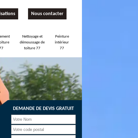
isations
Nous contacter
tement
Nettoyage et
Peinture
oiture
démoussage de
intérieur
77
toiture 77
77
DEMANDE DE DEVIS GRATUIT