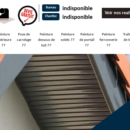
Bureau
indisponible
Voir nos real
Chantier
indisponible
einture
Pose de
Peinture
Peinture
Peinture
Peinture
Trai
térieure
carrelage
dessous de
volets 77
de portail
ferronnerie
de t
77
77
toit 77
77
77