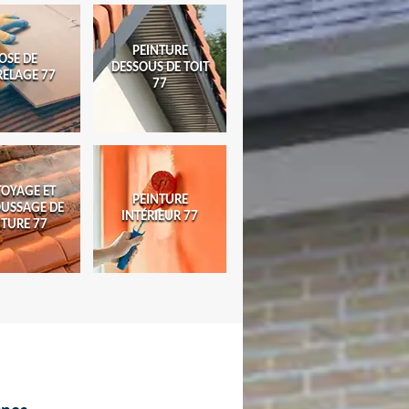
PEINTURE
OSE DE
DESSOUS DE TOIT
RELAGE 77
77
TOYAGE ET
PEINTURE
USSAGE DE
INTÉRIEUR 77
ITURE 77