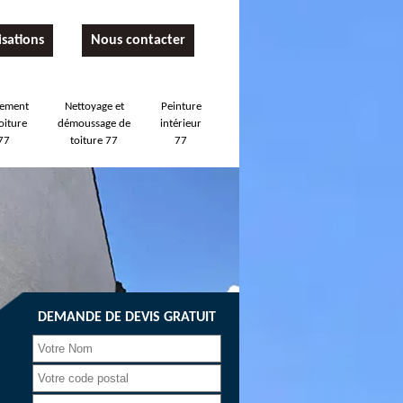
isations
Nous contacter
tement
Nettoyage et
Peinture
oiture
démoussage de
intérieur
77
toiture 77
77
DEMANDE DE DEVIS GRATUIT