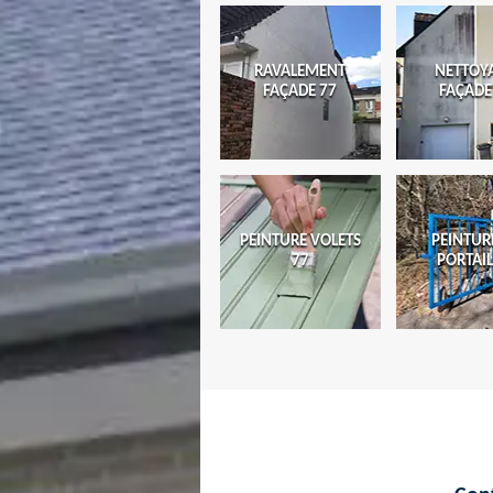
RAVALEMENT
NETTOY
FAÇADE 77
FAÇADE
PEINTURE VOLETS
PEINTUR
77
PORTAIL