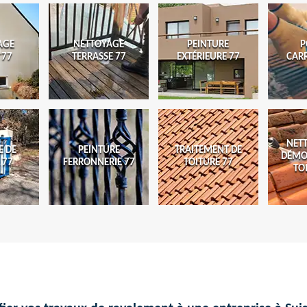
AGE
NETTOYAGE
PEINTURE
P
 77
TERRASSE 77
EXTÉRIEURE 77
CAR
NET
E DE
PEINTURE
TRAITEMENT DE
DÉMO
 77
FERRONNERIE 77
TOITURE 77
TO