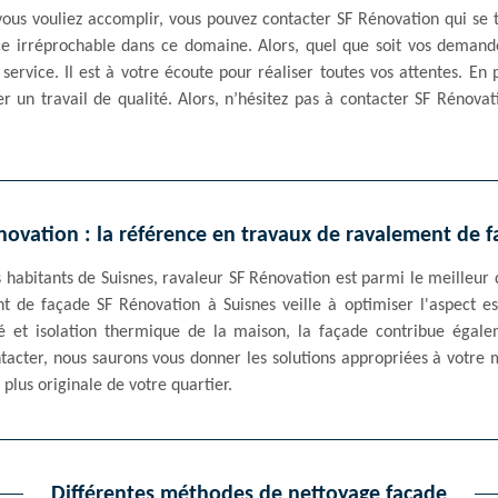
ous vouliez accomplir, vous pouvez contacter SF Rénovation qui se 
nce irréprochable dans ce domaine. Alors, quel que soit vos demand
ervice. Il est à votre écoute pour réaliser toutes vos attentes. En p
r un travail de qualité. Alors, n’hésitez pas à contacter SF Rénova
novation : la référence en travaux de ravalement de f
es habitants de Suisnes, ravaleur SF Rénovation est parmi le meilleu
t de façade SF Rénovation à Suisnes veille à optimiser l'aspect e
é et isolation thermique de la maison, la façade contribue égal
tacter, nous saurons vous donner les solutions appropriées à votre 
a plus originale de votre quartier.
Différentes méthodes de nettoyage façade