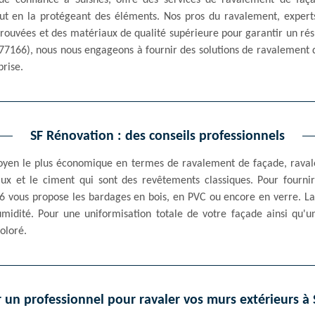
de confiance à Suisnes, offre des services de ravalement de faç
tout en la protégeant des éléments. Nos pros du ravalement, expert
prouvées et des matériaux de qualité supérieure pour garantir un rés
77166), nous nous engageons à fournir des solutions de ravalement qu
rise.
SF Rénovation : des conseils professionnels
moyen le plus économique en termes de ravalement de façade, raval
chaux et le ciment qui sont des revêtements classiques. Pour fourn
 vous propose les bardages en bois, en PVC ou encore en verre. La 
humidité. Pour une uniformisation totale de votre façade ainsi qu'u
oloré.
 un professionnel pour ravaler vos murs extérieurs à 