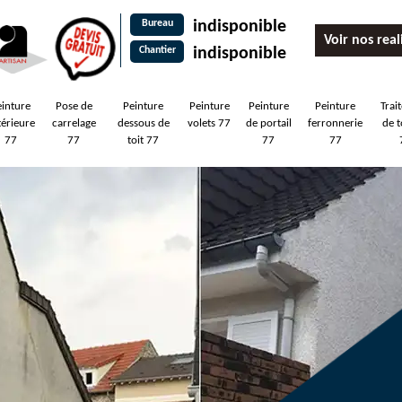
Bureau
indisponible
Voir nos real
Chantier
indisponible
einture
Pose de
Peinture
Peinture
Peinture
Peinture
Trai
térieure
carrelage
dessous de
volets 77
de portail
ferronnerie
de t
77
77
toit 77
77
77