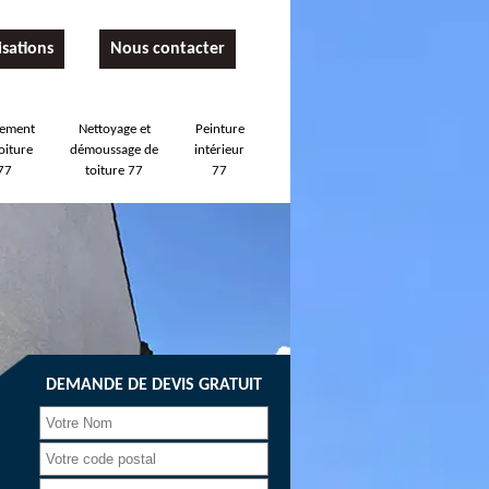
isations
Nous contacter
tement
Nettoyage et
Peinture
oiture
démoussage de
intérieur
77
toiture 77
77
DEMANDE DE DEVIS GRATUIT