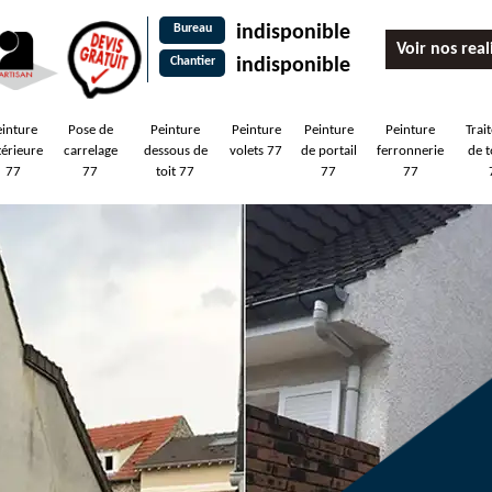
Bureau
indisponible
Voir nos real
Chantier
indisponible
einture
Pose de
Peinture
Peinture
Peinture
Peinture
Trai
térieure
carrelage
dessous de
volets 77
de portail
ferronnerie
de t
77
77
toit 77
77
77