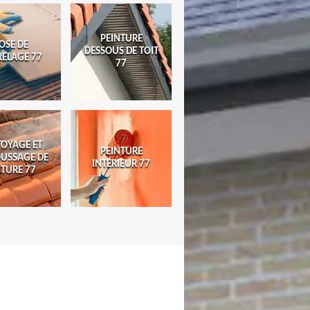
PEINTURE
OSE DE
DESSOUS DE TOIT
RELAGE 77
77
TOYAGE ET
PEINTURE
USSAGE DE
INTÉRIEUR 77
ITURE 77