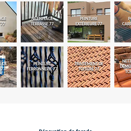
AGE
NETTOYAGE
PEINTURE
P
 77
TERRASSE 77
EXTÉRIEURE 77
CAR
NET
E DE
PEINTURE
TRAITEMENT DE
DÉMO
 77
FERRONNERIE 77
TOITURE 77
TO