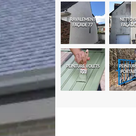
RAVALEMENT
NETTOY
FAÇADE 77
FAÇADE
PEINTURE VOLETS
PEINTUR
77
PORTAIL