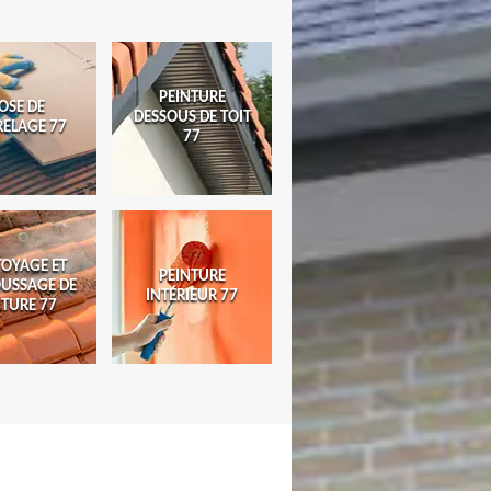
PEINTURE
OSE DE
DESSOUS DE TOIT
RELAGE 77
77
TOYAGE ET
PEINTURE
USSAGE DE
INTÉRIEUR 77
ITURE 77