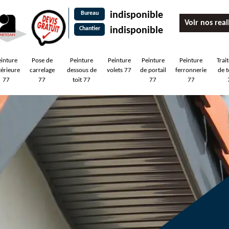
Bureau
indisponible
Voir nos real
Chantier
indisponible
einture
Pose de
Peinture
Peinture
Peinture
Peinture
Trai
térieure
carrelage
dessous de
volets 77
de portail
ferronnerie
de t
77
77
toit 77
77
77