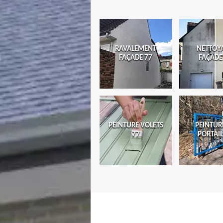
RAVALEMENT
NETTOY
FAÇADE 77
FAÇADE
PEINTURE VOLETS
PEINTUR
77
PORTAIL