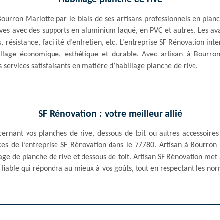
Habillage planche de rive
Bourron Marlotte par le biais de ses artisans professionnels en pla
rives avec des supports en aluminium laqué, en PVC et autres. Les av
, résistance, facilité d’entretien, etc. L’entreprise SF Rénovation int
illage économique, esthétique et durable. Avec artisan à Bourron
ervices satisfaisants en matière d’habillage planche de rive.
SF Rénovation : votre meilleur allié
ernant vos planches de rive, dessous de toit ou autres accessoires
ices de l’entreprise SF Rénovation dans le 77780. Artisan à Bourr
age de planche de rive et dessous de toit. Artisan SF Rénovation met 
at fiable qui répondra au mieux à vos goûts, tout en respectant les nor