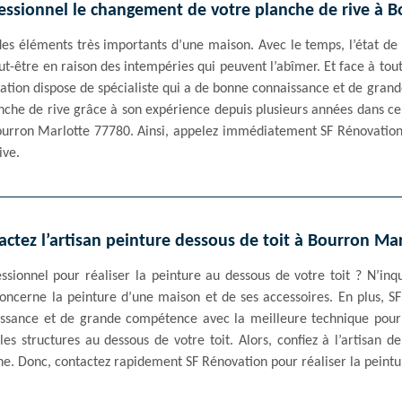
essionnel le changement de votre planche de rive à 
des éléments très importants d’une maison. Avec le temps, l’état de
t-être en raison des intempéries qui peuvent l’abîmer. Et face à tou
vation dispose de spécialiste qui a de bonne connaissance et de gra
nche de rive grâce à son expérience depuis plusieurs années dans ce
ourron Marlotte 77780. Ainsi, appelez immédiatement SF Rénovation q
ive.
actez l’artisan peinture dessous de toit à Bourron Mar
sionnel pour réaliser la peinture au dessous de votre toit ? N’inqu
oncerne la peinture d’une maison et de ses accessoires. En plus, SF
naissance et de grande compétence avec la meilleure technique pou
 les structures au dessous de votre toit. Alors, confiez à l’artisan 
e. Donc, contactez rapidement SF Rénovation pour réaliser la peintur