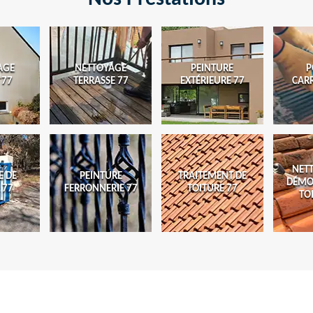
AGE
NETTOYAGE
PEINTURE
P
 77
TERRASSE 77
EXTÉRIEURE 77
CAR
NET
E DE
PEINTURE
TRAITEMENT DE
DÉMO
 77
FERRONNERIE 77
TOITURE 77
TO