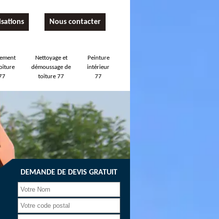
isations
Nous contacter
tement
Nettoyage et
Peinture
oiture
démoussage de
intérieur
77
toiture 77
77
DEMANDE DE DEVIS GRATUIT