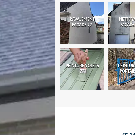
RAVALEMENT
NETTOY
FAÇADE 77
FAÇADE
PEINTURE VOLETS
PEINTUR
77
PORTAIL