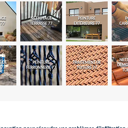
AGE
NETTOYAGE
PEINTURE
P
 77
TERRASSE 77
EXTÉRIEURE 77
CAR
NET
E DE
PEINTURE
TRAITEMENT DE
DÉMO
 77
FERRONNERIE 77
TOITURE 77
TO