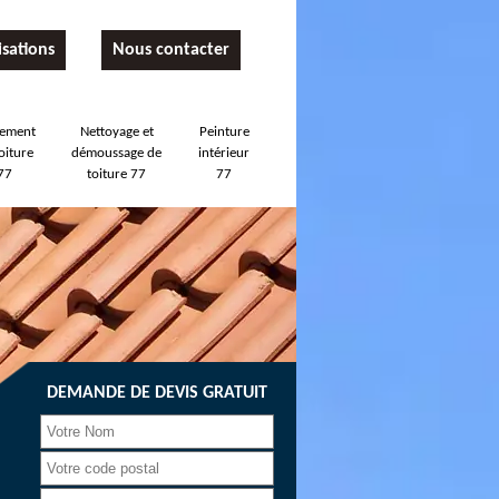
isations
Nous contacter
tement
Nettoyage et
Peinture
oiture
démoussage de
intérieur
77
toiture 77
77
DEMANDE DE DEVIS GRATUIT