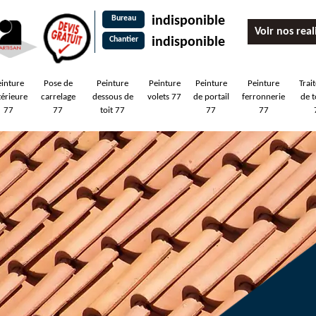
Bureau
indisponible
Voir nos real
Chantier
indisponible
einture
Pose de
Peinture
Peinture
Peinture
Peinture
Trai
térieure
carrelage
dessous de
volets 77
de portail
ferronnerie
de t
77
77
toit 77
77
77