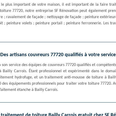
t le plus important de votre maison, il est important de la faire trai
toiture 77720, notre entreprise SF Rénovation peut également pren
e ; ravalement de façade ; nettoyage de façade ; peinture extérieure
it ; peinture volets ; peinture portail ; peinture ferronnerie. Les tr
Des artisans couvreurs 77720 qualifiés à votre service
à son service des équipes de couvreurs 77720 qualifiés et compétent
 à Bailly Carrois. Étant professionnel et expérimenté dans le doma
raitement hydrofuge, et un traitement anti-mousse de toiture à Baill
0 des équipements professionnels pour traiter votre toiture 77720. A
faitement étanche à Bailly Carrois.
 traitement de toiture Bailly Carrois gratuit chez SF R