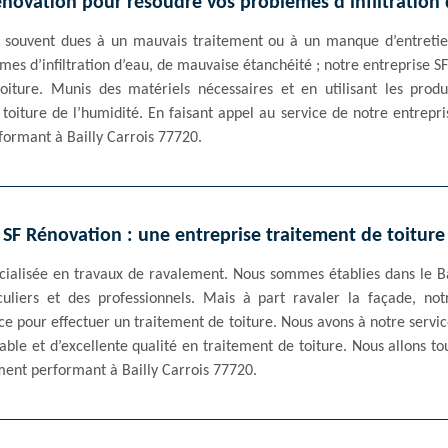
énovation pour résoudre vos problèmes d’infiltration 
ont souvent dues à un mauvais traitement ou à un manque d’entretie
èmes d’infiltration d’eau, de mauvaise étanchéité ; notre entreprise S
oiture. Munis des matériels nécessaires et en utilisant les produ
toiture de l’humidité. En faisant appel au service de notre entrepri
rformant à Bailly Carrois 77720.
SF Rénovation : une entreprise traitement de toiture
écialisée en travaux de ravalement. Nous sommes établies dans le B
uliers et des professionnels. Mais à part ravaler la façade, no
e pour effectuer un traitement de toiture. Nous avons à notre servi
iable et d’excellente qualité en traitement de toiture. Nous allons
ement performant à Bailly Carrois 77720.