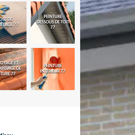
PEINTURE
OSE DE
DESSOUS DE TOIT
RELAGE 77
77
TOYAGE ET
PEINTURE
USSAGE DE
INTÉRIEUR 77
ITURE 77