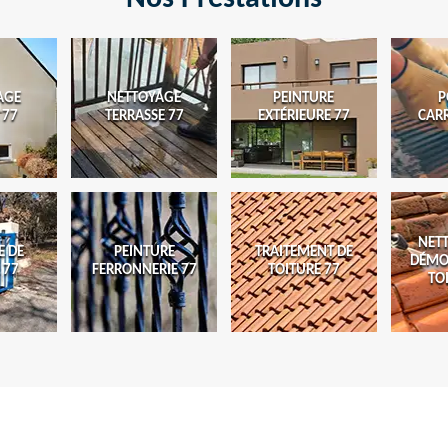
AGE
NETTOYAGE
PEINTURE
P
 77
TERRASSE 77
EXTÉRIEURE 77
CAR
NET
E DE
PEINTURE
TRAITEMENT DE
DÉMO
 77
FERRONNERIE 77
TOITURE 77
TO