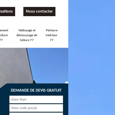
isations
Nous contacter
tement
Nettoyage et
Peinture
oiture
démoussage de
intérieur
77
toiture 77
77
DEMANDE DE DEVIS GRATUIT