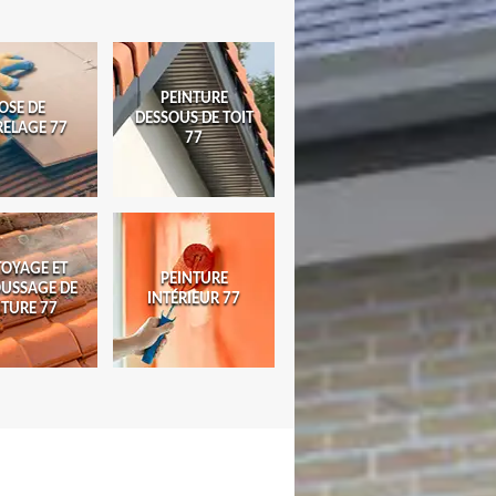
PEINTURE
OSE DE
DESSOUS DE TOIT
RELAGE 77
77
TOYAGE ET
PEINTURE
USSAGE DE
INTÉRIEUR 77
ITURE 77