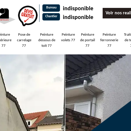
Bureau
indisponible
Voir nos real
Chantier
indisponible
einture
Pose de
Peinture
Peinture
Peinture
Peinture
Trai
térieure
carrelage
dessous de
volets 77
de portail
ferronnerie
de t
77
77
toit 77
77
77