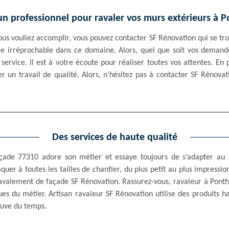
n professionnel pour ravaler vos murs extérieurs à P
us vouliez accomplir, vous pouvez contacter SF Rénovation qui se tr
nce irréprochable dans ce domaine. Alors, quel que soit vos demand
ervice. Il est à votre écoute pour réaliser toutes vos attentes. En p
r un travail de qualité. Alors, n’hésitez pas à contacter SF Rénova
Des services de haute qualité
çade 77310 adore son métier et essaye toujours de s’adapter au 
uer à toutes les tailles de chantier, du plus petit au plus impression
ravalement de façade SF Rénovation. Rassurez-vous, ravaleur à Ponth
iques du métier. Artisan ravaleur SF Rénovation utilise des produits
reuve du temps.