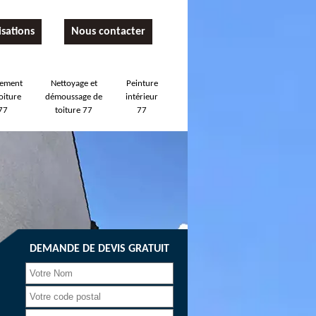
isations
Nous contacter
tement
Nettoyage et
Peinture
oiture
démoussage de
intérieur
77
toiture 77
77
DEMANDE DE DEVIS GRATUIT