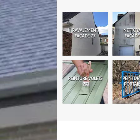
RAVALEMENT
NETTOY
FAÇADE 77
FAÇADE
PEINTURE VOLETS
PEINTUR
77
PORTAIL