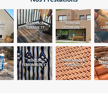
AGE
NETTOYAGE
PEINTURE
P
 77
TERRASSE 77
EXTÉRIEURE 77
CAR
NET
E DE
PEINTURE
TRAITEMENT DE
DÉMO
 77
FERRONNERIE 77
TOITURE 77
TO