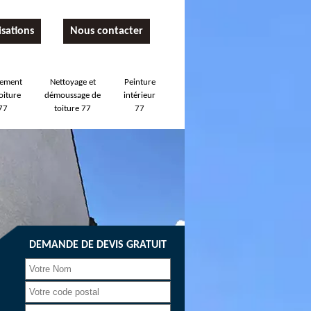
isations
Nous contacter
tement
Nettoyage et
Peinture
oiture
démoussage de
intérieur
77
toiture 77
77
DEMANDE DE DEVIS GRATUIT