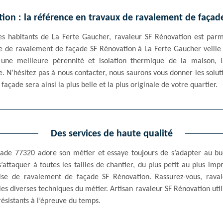
ion : la référence en travaux de ravalement de façad
les habitants de La Ferte Gaucher, ravaleur SF Rénovation est par
e de ravalement de façade SF Rénovation à La Ferte Gaucher veille 
 une meilleure pérennité et isolation thermique de la maison,
. N’hésitez pas à nous contacter, nous saurons vous donner les solu
açade sera ainsi la plus belle et la plus originale de votre quartier.
Des services de haute qualité
çade 77320 adore son métier et essaye toujours de s’adapter au bud
ttaquer à toutes les tailles de chantier, du plus petit au plus impre
rise de ravalement de façade SF Rénovation. Rassurez-vous, rava
t les diverses techniques du métier. Artisan ravaleur SF Rénovation ut
 résistants à l’épreuve du temps.