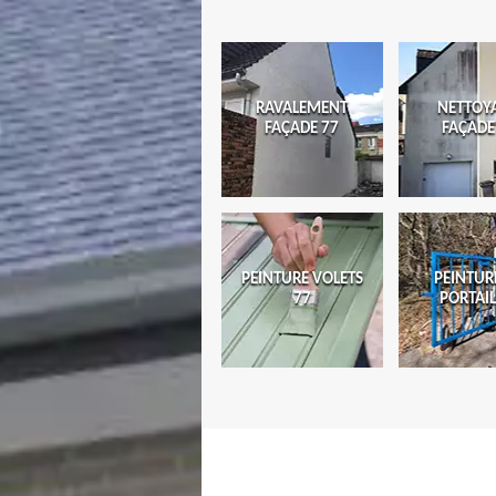
RAVALEMENT
NETTOY
FAÇADE 77
FAÇADE
PEINTURE VOLETS
PEINTUR
77
PORTAIL