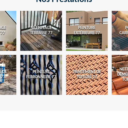
AGE
NETTOYAGE
PEINTURE
P
 77
TERRASSE 77
EXTÉRIEURE 77
CAR
NET
E DE
PEINTURE
TRAITEMENT DE
DÉMO
 77
FERRONNERIE 77
TOITURE 77
TO