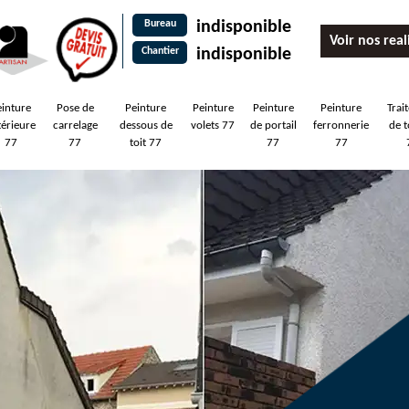
Bureau
indisponible
Voir nos real
Chantier
indisponible
einture
Pose de
Peinture
Peinture
Peinture
Peinture
Trai
térieure
carrelage
dessous de
volets 77
de portail
ferronnerie
de t
77
77
toit 77
77
77