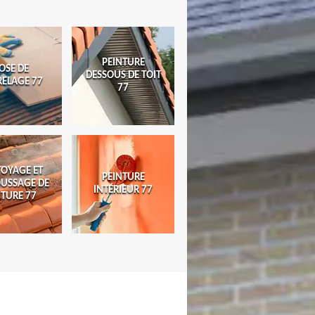
PEINTURE
OSE DE
DESSOUS DE TOIT
RELAGE 77
77
TOYAGE ET
PEINTURE
USSAGE DE
INTÉRIEUR 77
ITURE 77