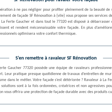
SF Rénovation pour ravaler votre façade
ération à ne pas négliger pour profiter pleinement de la beauté de s
alement de façade SF Rénovation à {vile} vous propose ses services d
La Ferte Gaucher et dans tout le 77320 est disposé à débarrasser 
issent et rendent méconnaissable votre façade. En plus d’améliore
essionnels optimisera votre confort thermique.
S’en remettre à ravaleur SF Rénovation
Ferte Gaucher 77320 possède une équipe de ravaleurs professionne
art. Leur pratique presque quotidienne de travaux d’entretien de mu
me dans le métier. Votre façade s’est détériorée ? Ravaleur à La Fe
solutions sont à la fois ordonnées, créatrices et non agressives po
 vous offrira une protection de façade durable avec des produits cura