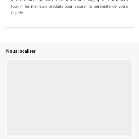
le revêtement de votre mur. Ravaleur à Jutigny veillera à vous
fournir les meilleurs produits pour assurer la pérennité de votre
façade.
Nous localiser