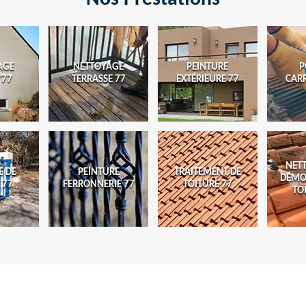
AGE
NETTOYAGE
PEINTURE
P
 77
TERRASSE 77
EXTÉRIEURE 77
CAR
NET
E DE
PEINTURE
TRAITEMENT DE
DÉMO
 77
FERRONNERIE 77
TOITURE 77
TO