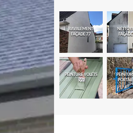
RAVALEMENT
NETTOY
FAÇADE 77
FAÇADE
PEINTURE VOLETS
PEINTUR
77
PORTAIL