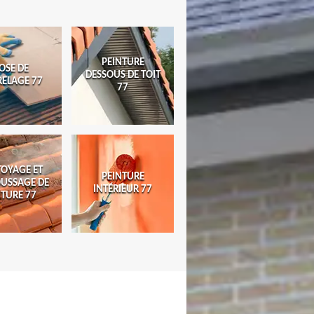
PEINTURE
OSE DE
DESSOUS DE TOIT
RELAGE 77
77
TOYAGE ET
PEINTURE
USSAGE DE
INTÉRIEUR 77
ITURE 77