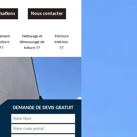
isations
Nous contacter
tement
Nettoyage et
Peinture
oiture
démoussage de
intérieur
77
toiture 77
77
DEMANDE DE DEVIS GRATUIT