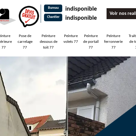
Bureau
indisponible
Voir nos real
Chantier
indisponible
einture
Pose de
Peinture
Peinture
Peinture
Peinture
Trai
térieure
carrelage
dessous de
volets 77
de portail
ferronnerie
de t
77
77
toit 77
77
77