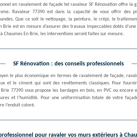
ssionnel en ravalement de façade tel ravaleur SF Rénovation offre la
sme. Ravaleur 77390 est dans la capacité de vous offrir des pre
des. Que ce soit le nettoyage, la peinture, le crépi, le traiteme
 Brie est en mesure d’assurer des travaux impeccables dotés d’une 
 à Chaumes En Brie, les interventions seront faites sur mesure.
SF Rénovation : des conseils professionnels
moyen le plus économique en termes de ravalement de façade, raval
chaux et le ciment qui sont des revêtements classiques. Pour fourn
rie 77390 vous propose les bardages en bois, en PVC ou encore en
ssures et l’humidité. Pour une uniformisation totale de votre façad
e l’enduit coloré.
rofessionnel pour ravaler vos murs extérieurs à Cha