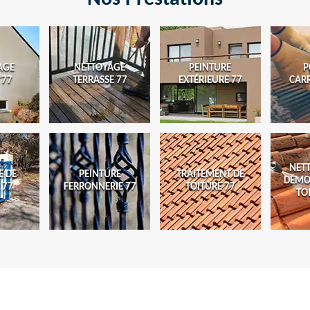
AGE
NETTOYAGE
PEINTURE
P
 77
TERRASSE 77
EXTÉRIEURE 77
CAR
NET
E DE
PEINTURE
TRAITEMENT DE
DÉMO
 77
FERRONNERIE 77
TOITURE 77
TO