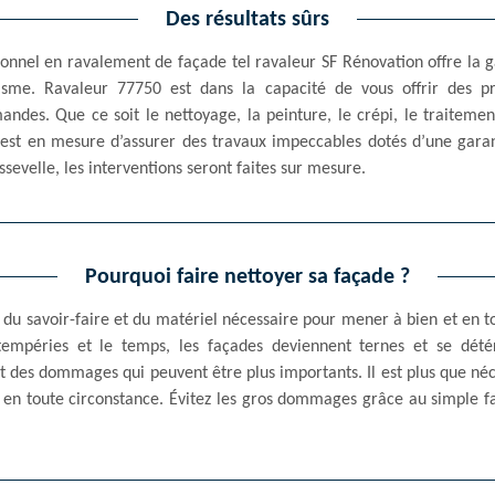
Des résultats sûrs
ssionnel en ravalement de façade tel ravaleur SF Rénovation offre la
sme. Ravaleur 77750 est dans la capacité de vous offrir des pre
des. Que ce soit le nettoyage, la peinture, le crépi, le traiteme
 est en mesure d’assurer des travaux impeccables dotés d’une garant
sevelle, les interventions seront faites sur mesure.
Pourquoi faire nettoyer sa façade ?
 du savoir-faire et du matériel nécessaire pour mener à bien et en t
ntempéries et le temps, les façades deviennent ternes et se dét
r et des dommages qui peuvent être plus importants. Il est plus que né
t en toute circonstance. Évitez les gros dommages grâce au simple f