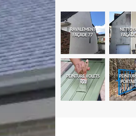
RAVALEMENT
NETTOY
FAÇADE 77
FAÇADE
PEINTURE VOLETS
PEINTUR
77
PORTAIL