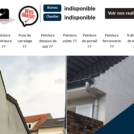
Bureau
indisponible
Voir nos real
Chantier
indisponible
einture
Pose de
Peinture
Peinture
Peinture
Peinture
Trai
térieure
carrelage
dessous de
volets 77
de portail
ferronnerie
de t
77
77
toit 77
77
77