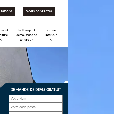
isations
Nous contacter
tement
Nettoyage et
Peinture
oiture
démoussage de
intérieur
77
toiture 77
77
DEMANDE DE DEVIS GRATUIT