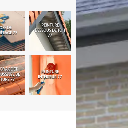
PEINTURE
OSE DE
DESSOUS DE TOIT
RELAGE 77
77
TOYAGE ET
PEINTURE
USSAGE DE
INTÉRIEUR 77
ITURE 77