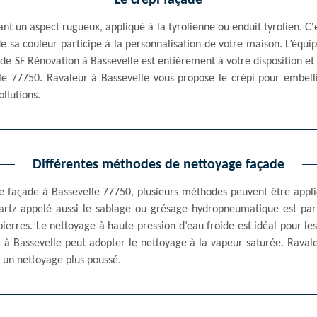
Le crépi façade
ant un aspect rugueux, appliqué à la tyrolienne ou enduit tyrolien. C'
de sa couleur participe à la personnalisation de votre maison. L’équi
de SF Rénovation à Bassevelle est entièrement à votre disposition et v
le 77750. Ravaleur à Bassevelle vous propose le crépi pour embell
llutions.
Différentes méthodes de nettoyage façade
e façade à Bassevelle 77750, plusieurs méthodes peuvent être appl
artz appelé aussi le sablage ou grésage hydropneumatique est par
erres. Le nettoyage à haute pression d’eau froide est idéal pour le
eur à Bassevelle peut adopter le nettoyage à la vapeur saturée. Rava
 un nettoyage plus poussé.