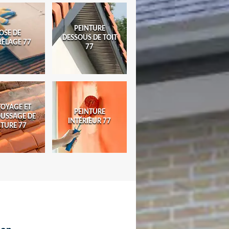
PEINTURE
OSE DE
DESSOUS DE TOIT
RELAGE 77
77
TOYAGE ET
PEINTURE
USSAGE DE
INTÉRIEUR 77
ITURE 77