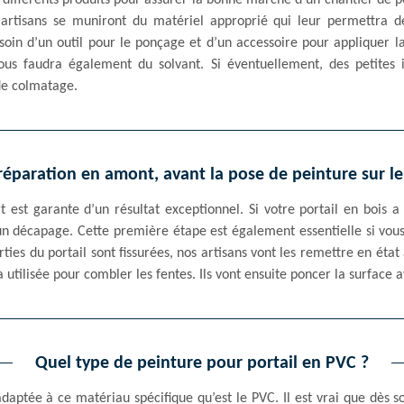
r différents produits pour assurer la bonne marche d’un chantier de pe
artisans se muniront du matériel approprié qui leur permettra d
oin d’un outil pour le ponçage et d’un accessoire pour appliquer la
nous faudra également du solvant. Si éventuellement, des petites 
de colmatage.
réparation en amont, avant la pose de peinture sur le
est garante d’un résultat exceptionnel. Si votre portail en bois a 
 un décapage. Cette première étape est également essentielle si vou
rties du portail sont fissurées, nos artisans vont les remettre en état
a utilisée pour combler les fentes. Ils vont ensuite poncer la surface 
Quel type de peinture pour portail en PVC ?
adaptée à ce matériau spécifique qu’est le PVC. Il est vrai que dès s