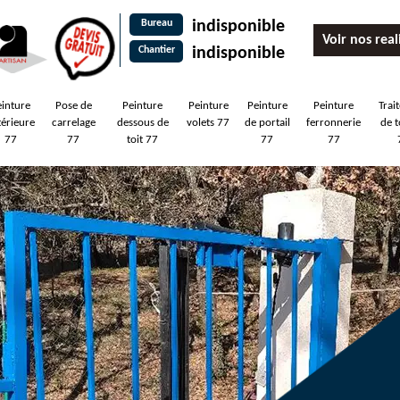
Bureau
indisponible
Voir nos real
Chantier
indisponible
einture
Pose de
Peinture
Peinture
Peinture
Peinture
Trai
térieure
carrelage
dessous de
volets 77
de portail
ferronnerie
de t
77
77
toit 77
77
77