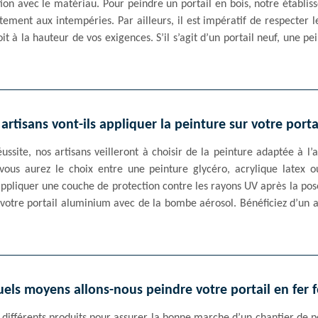
ion avec le matériau. Pour peindre un portail en bois, notre établisse
itement aux intempéries. Par ailleurs, il est impératif de respecter 
oit à la hauteur de vos exigences. S’il s’agit d’un portail neuf, une p
tisans vont-ils appliquer la peinture sur votre port
éussite, nos artisans veilleront à choisir de la peinture adaptée à l
ous aurez le choix entre une peinture glycéro, acrylique latex o
appliquer une couche de protection contre les rayons UV après la pos
de votre portail aluminium avec de la bombe aérosol. Bénéficiez d’u
uels moyens allons-nous peindre votre portail en fer f