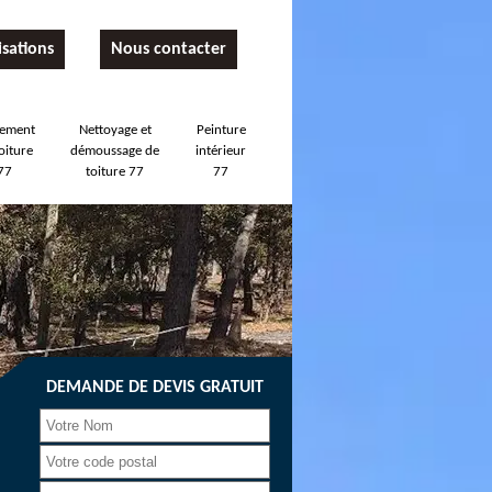
isations
Nous contacter
tement
Nettoyage et
Peinture
oiture
démoussage de
intérieur
77
toiture 77
77
DEMANDE DE DEVIS GRATUIT