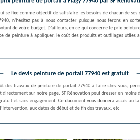
 prix peinture de portail à Flagy 77940 par SF Rénovat
i se fixe comme objectif de satisfaire les besoins de chacun de ses cl
7940, n’hésitez pas à nous contacter puisque nous ferons en sor
ontant de votre budget. D’ailleurs, en ce qui concerne le prix peinture 
pe de peinture à appliquer, le coût des produits et outillages utiles au
Le devis peinture de portail 77940 est gratuit
ût des travaux de peinture de portail 77940 à faire chez vous, pe
 et directement sur notre page. SF Rénovation peut dresser en moins
t gratuit et sans engagement. Ce document vous donnera accès au ta
l’intervention, aux dates de début et de fin des travaux, etc.