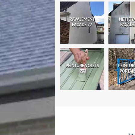
RAVALEMENT
NETTOY
FAÇADE 77
FAÇADE
PEINTURE VOLETS
PEINTUR
77
PORTAIL