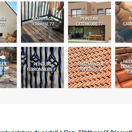
AGE
NETTOYAGE
PEINTURE
P
 77
TERRASSE 77
EXTÉRIEURE 77
CAR
NET
E DE
PEINTURE
TRAITEMENT DE
DÉMO
 77
FERRONNERIE 77
TOITURE 77
TO