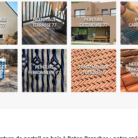
AGE
NETTOYAGE
PEINTURE
P
 77
TERRASSE 77
EXTÉRIEURE 77
CAR
NET
E DE
PEINTURE
TRAITEMENT DE
DÉMO
 77
FERRONNERIE 77
TOITURE 77
TO