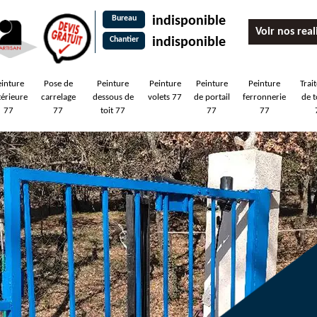
Bureau
indisponible
Voir nos real
Chantier
indisponible
einture
Pose de
Peinture
Peinture
Peinture
Peinture
Trai
térieure
carrelage
dessous de
volets 77
de portail
ferronnerie
de t
77
77
toit 77
77
77