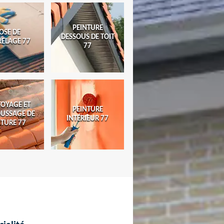
PEINTURE
OSE DE
DESSOUS DE TOIT
RELAGE 77
77
TOYAGE ET
PEINTURE
USSAGE DE
INTÉRIEUR 77
ITURE 77