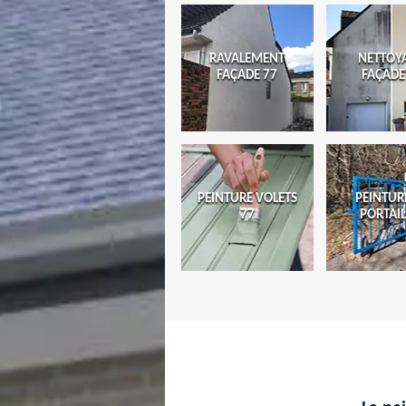
RAVALEMENT
NETTOY
FAÇADE 77
FAÇADE
PEINTURE VOLETS
PEINTUR
77
PORTAIL