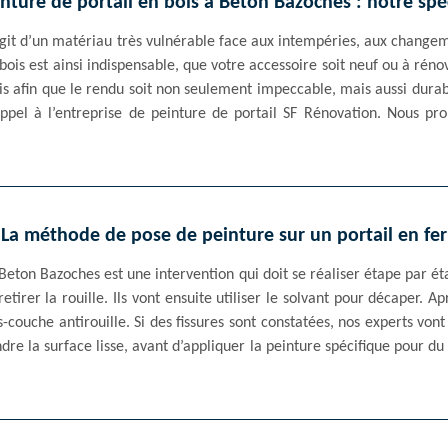
inture de portail en bois à Beton Bazoches : notre spéc
s’agit d’un matériau très vulnérable face aux intempéries, aux change
bois est ainsi indispensable, que votre accessoire soit neuf ou à rénov
s afin que le rendu soit non seulement impeccable, mais aussi durab
ppel à l’entreprise de peinture de portail SF Rénovation. Nous pro
La méthode de pose de peinture sur un portail en fer
Beton Bazoches est une intervention qui doit se réaliser étape par 
tirer la rouille. Ils vont ensuite utiliser le solvant pour décaper. A
-couche antirouille. Si des fissures sont constatées, nos experts von
re la surface lisse, avant d’appliquer la peinture spécifique pour du 