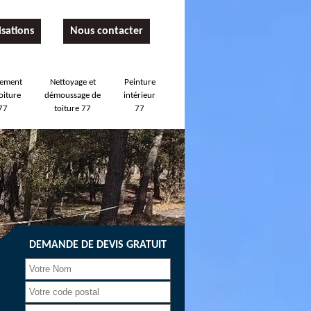
isations
Nous contacter
tement
Nettoyage et
Peinture
oiture
démoussage de
intérieur
77
toiture 77
77
DEMANDE DE DEVIS GRATUIT