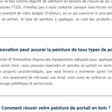
i se fixe comme objectif de satisfaire les besoins de chacun de ses cl
zoches 77320, n’hésitez pas à nous contacter puisque nous ferons e
 le montant de votre budget. D’ailleurs, en ce qui concerne le prix pe
 du portail, le type de peinture à appliquer, le coût des produits e
novation peut assurer la peinture de tous types de po
ortail SF Rénovation dispose des équipements adéquats pour appliquer
e savoir-faire, nous pouvons repeindre et peindre un portail en alu
s propres caractéristiques, que nous tenons à maintenir après l’in
l, non seulement de retrouver son éclat, mais aussi de renforcer sa 
uvrage esthétique et performant.
Comment réussir votre peinture de portail en bois ?