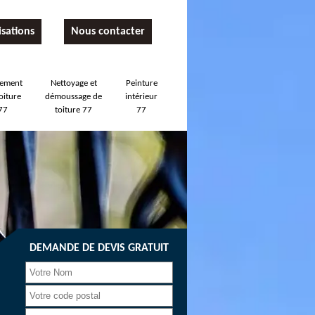
isations
Nous contacter
tement
Nettoyage et
Peinture
oiture
démoussage de
intérieur
77
toiture 77
77
DEMANDE DE DEVIS GRATUIT