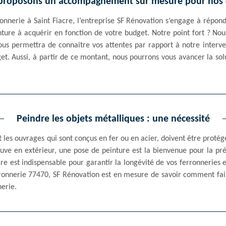
proposons un accompagnement sur mesure pour nos c
onnerie à Saint Fiacre, l’entreprise SF Rénovation s’engage à répond
inture à acquérir en fonction de votre budget. Notre point fort ? N
ous permettra de connaitre vos attentes par rapport à notre interve
t. Aussi, à partir de ce montant, nous pourrons vous avancer la solu
Peindre les objets métalliques : une nécessité
les ouvrages qui sont conçus en fer ou en acier, doivent être protég
ouve en extérieur, une pose de peinture est la bienvenue pour la pr
cre est indispensable pour garantir la longévité de vos ferronneries e
rronnerie 77470, SF Rénovation est en mesure de savoir comment fa
erie.