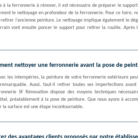
 à la ferronnerie à rénover, il est nécessaire de préparer le support
ment le nettoyage en profondeur de la ferronnerie. Pour ce faire, no
 retirer l’ancienne peinture. Le nettoyage implique également le dé
rrain vont ensuite poncer le support pour retirer la rouille. Après 
ent nettoyer une ferronnerie avant la pose de peint
ec les intempéries, la peinture de votre ferronnerie extérieure peut
 remarquable. Aussi, faut-il retirer toutes ses imperfections avant
ferronnerie SF Rénovation dispose des moyens techniques nécessai
tal, préalablement à la pose de peinture. Que nous ayons à accom
er la surface est une étape incontournable.
tez des avantages clients proposés par notre établis