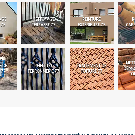
AGE
NETTOYAGE
PEINTURE
P
 77
TERRASSE 77
EXTÉRIEURE 77
CAR
NET
E DE
PEINTURE
TRAITEMENT DE
DÉMO
 77
FERRONNERIE 77
TOITURE 77
TO