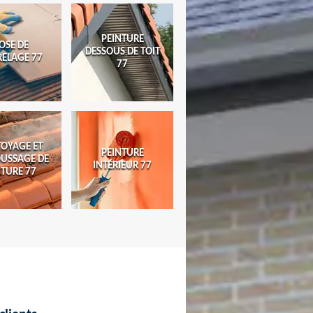
PEINTURE
OSE DE
DESSOUS DE TOIT
RELAGE 77
77
TOYAGE ET
PEINTURE
USSAGE DE
INTÉRIEUR 77
ITURE 77