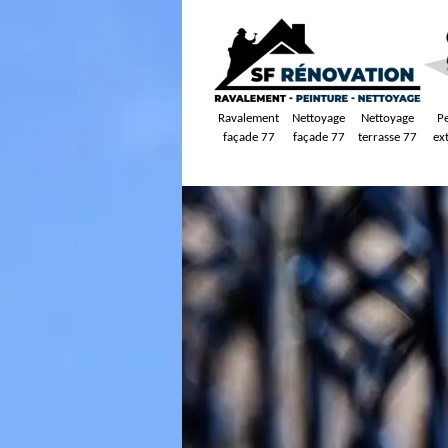
Ravalement
Nettoyage
Nettoyage
P
façade 77
façade 77
terrasse 77
ex