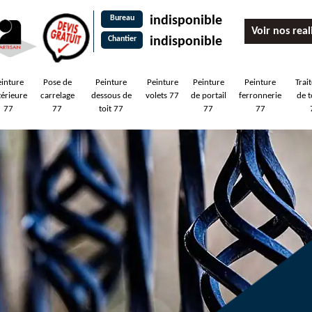
Bureau
indisponible
Voir nos real
Chantier
indisponible
einture
Pose de
Peinture
Peinture
Peinture
Peinture
Trai
térieure
carrelage
dessous de
volets 77
de portail
ferronnerie
de t
77
77
toit 77
77
77