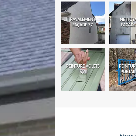
RAVALEMENT
NETTOY
FAÇADE 77
FAÇADE
PEINTURE VOLETS
PEINTUR
77
PORTAIL