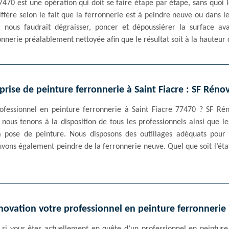
470 est une opération qui doit se faire étape par étape, sans quoi 
iffère selon le fait que la ferronnerie est à peindre neuve ou dans le
l nous faudrait dégraisser, poncer et dépoussiérer la surface avan
nnerie préalablement nettoyée afin que le résultat soit à la hauteur d
prise de peinture ferronnerie à Saint Fiacre : SF Réno
ofessionnel en peinture ferronnerie à Saint Fiacre 77470 ? SF Rén
ous tenons à la disposition de tous les professionnels ainsi que le
a pose de peinture. Nous disposons des outillages adéquats pou
uvons également peindre de la ferronnerie neuve. Quel que soit l’éta
novation votre professionnel en peinture ferronnerie