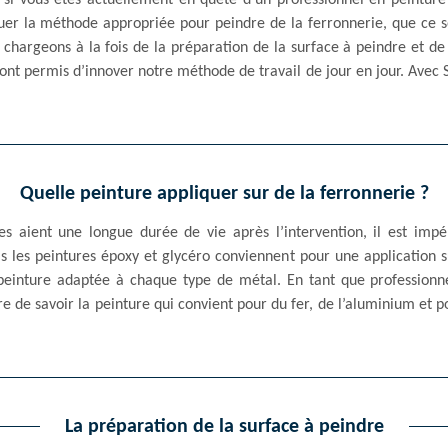
si vous êtes actuellement en quête d’un professionnel en peinture
r la méthode appropriée pour peindre de la ferronnerie, que ce so
 chargeons à la fois de la préparation de la surface à peindre et d
ont permis d’innover notre méthode de travail de jour en jour. Avec
Quelle peinture appliquer sur de la ferronnerie ?
s aient une longue durée de vie après l’intervention, il est impér
s les peintures époxy et glycéro conviennent pour une application su
a peinture adaptée à chaque type de métal. En tant que professionn
e de savoir la peinture qui convient pour du fer, de l’aluminium et p
La préparation de la surface à peindre