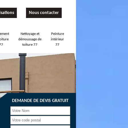
isations
Nous contacter
tement
Nettoyage et
Peinture
oiture
démoussage de
intérieur
77
toiture 77
77
DEMANDE DE DEVIS GRATUIT