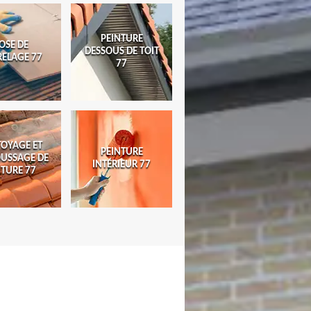
PEINTURE
OSE DE
DESSOUS DE TOIT
RELAGE 77
77
TOYAGE ET
PEINTURE
USSAGE DE
INTÉRIEUR 77
ITURE 77