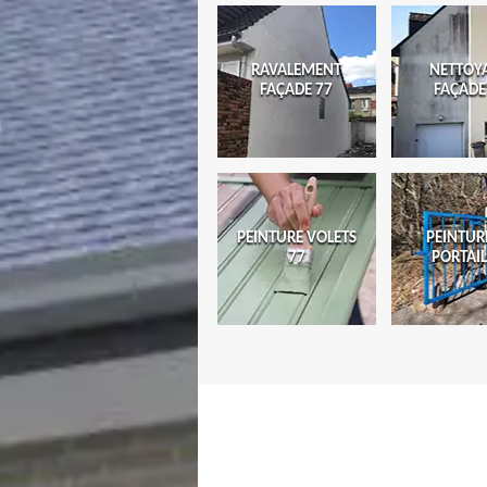
RAVALEMENT
NETTOY
FAÇADE 77
FAÇADE
PEINTURE VOLETS
PEINTUR
77
PORTAIL