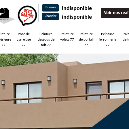
Bureau
indisponible
Voir nos real
Chantier
indisponible
einture
Pose de
Peinture
Peinture
Peinture
Peinture
Trai
térieure
carrelage
dessous de
volets 77
de portail
ferronnerie
de t
77
77
toit 77
77
77