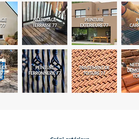
AGE
NETTOYAGE
PEINTURE
P
 77
TERRASSE 77
EXTÉRIEURE 77
CAR
NET
E DE
PEINTURE
TRAITEMENT DE
DÉMO
 77
FERRONNERIE 77
TOITURE 77
TO