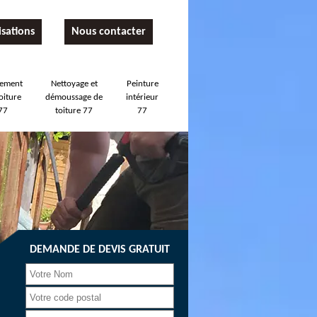
isations
Nous contacter
tement
Nettoyage et
Peinture
oiture
démoussage de
intérieur
77
toiture 77
77
DEMANDE DE DEVIS GRATUIT