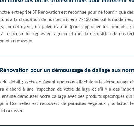
on utilise des outils professionnels pour entretenir vo
notre entreprise SF Rénovation est reconnue pour ne fournir que des
ttons à la disposition de nos techniciens 77130 des outils modernes, 
es, un nettoyeur, un pulvérisateur (pour appliquer les produits) ; 
 à respecter les règles en vigueur et met la disposition de nos tech
on et un masque.
 Rénovation pour un démoussage de dallage aux nor
ns du détail ; sachez qu’avant que nous effectuions le démoussage d
ra d’abord à une inspection de votre dallage et s’il y a des imper
s ensuite démousser votre dallage avec des produits spécifiques qui
ge à Dormelles est recouvert de parasites végétaux ; solliciter l
débarrasser.