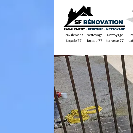
Ravalement
Nettoyage
Nettoyage
P
façade 77
façade 77
terrasse 77
ex