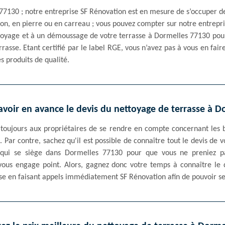
s 77130 ; notre entreprise SF Rénovation est en mesure de s’occuper de
béton, en pierre ou en carreau ; vous pouvez compter sur notre entrepr
oyage et à un démoussage de votre terrasse à Dormelles 77130 pour 
errasse. Etant certifié par le label RGE, vous n’avez pas à vous en fair
es produits de qualité.
savoir en avance le devis du nettoyage de terrasse à D
t toujours aux propriétaires de se rendre en compte concernant les b
 Par contre, sachez qu'il est possible de connaître tout le devis de 
 qui se siège dans Dormelles 77130 pour que vous ne preniez 
vous engage point. Alors, gagnez donc votre temps à connaître le d
sse en faisant appels immédiatement SF Rénovation afin de pouvoir s