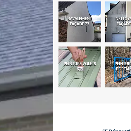
RAVALEMENT
NETTOY
FAÇADE 77
FAÇADE
PEINTURE VOLETS
PEINTUR
77
PORTAIL