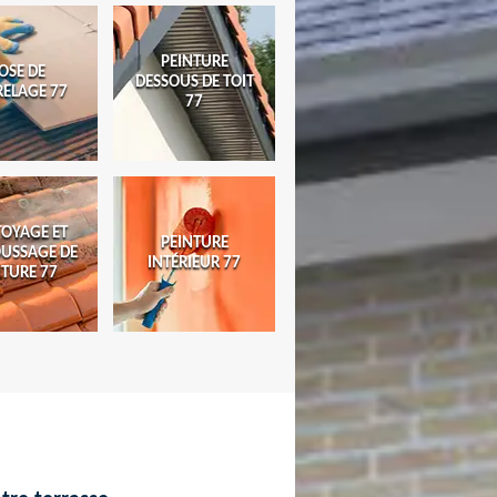
PEINTURE
OSE DE
DESSOUS DE TOIT
RELAGE 77
77
TOYAGE ET
PEINTURE
USSAGE DE
INTÉRIEUR 77
ITURE 77