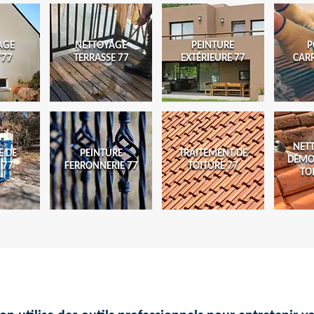
AGE
NETTOYAGE
PEINTURE
P
 77
TERRASSE 77
EXTÉRIEURE 77
CAR
NET
E DE
PEINTURE
TRAITEMENT DE
DÉMO
 77
FERRONNERIE 77
TOITURE 77
TO