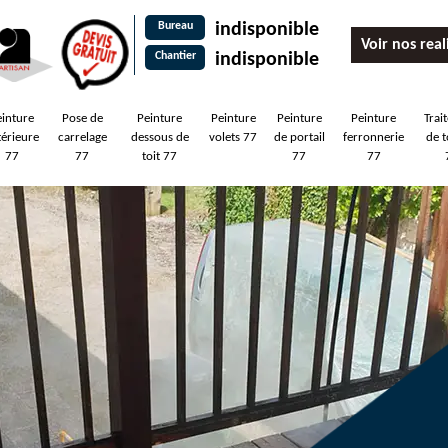
Bureau
indisponible
Voir nos real
Chantier
indisponible
einture
Pose de
Peinture
Peinture
Peinture
Peinture
Trai
térieure
carrelage
dessous de
volets 77
de portail
ferronnerie
de t
77
77
toit 77
77
77