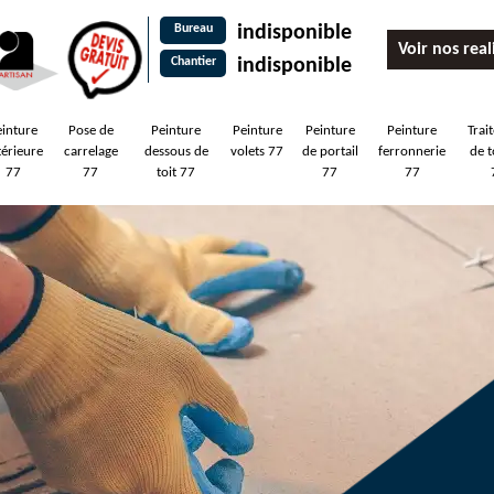
Bureau
indisponible
Voir nos real
Chantier
indisponible
einture
Pose de
Peinture
Peinture
Peinture
Peinture
Trai
térieure
carrelage
dessous de
volets 77
de portail
ferronnerie
de t
77
77
toit 77
77
77