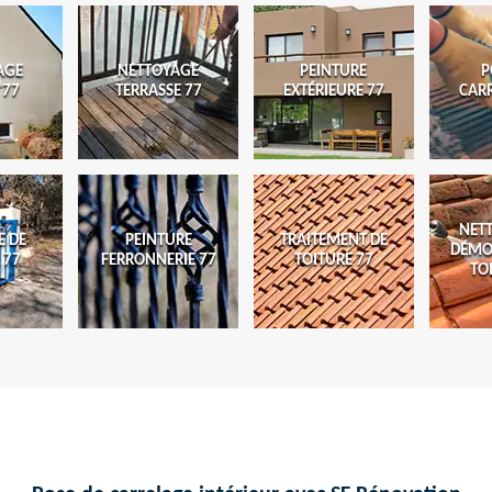
AGE
NETTOYAGE
PEINTURE
P
 77
TERRASSE 77
EXTÉRIEURE 77
CAR
NET
E DE
PEINTURE
TRAITEMENT DE
DÉMO
 77
FERRONNERIE 77
TOITURE 77
TO