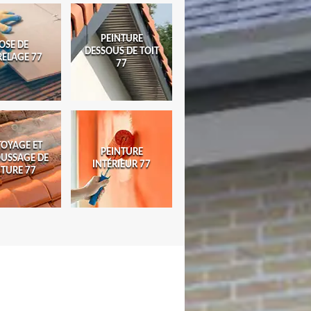
PEINTURE
OSE DE
DESSOUS DE TOIT
RELAGE 77
77
TOYAGE ET
PEINTURE
USSAGE DE
INTÉRIEUR 77
ITURE 77