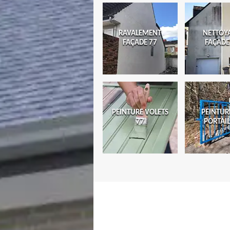
RAVALEMENT
NETTOY
FAÇADE 77
FAÇADE
PEINTURE VOLETS
PEINTUR
77
PORTAIL