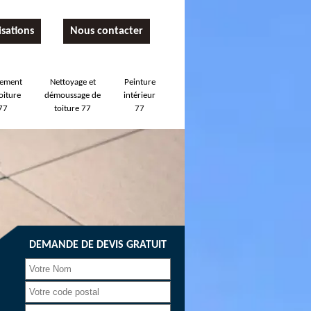
isations
Nous contacter
tement
Nettoyage et
Peinture
oiture
démoussage de
intérieur
77
toiture 77
77
DEMANDE DE DEVIS GRATUIT