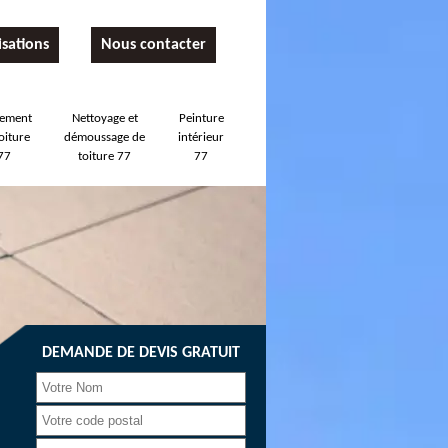
isations
Nous contacter
tement
Nettoyage et
Peinture
oiture
démoussage de
intérieur
77
toiture 77
77
DEMANDE DE DEVIS GRATUIT