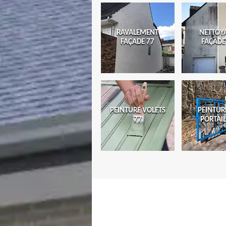
RAVALEMENT
NETTOY
FAÇADE 77
FAÇADE
PEINTURE VOLETS
PEINTUR
77
PORTAIL