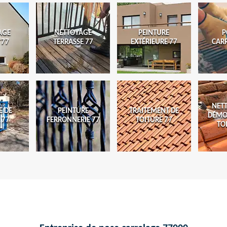
AGE
NETTOYAGE
PEINTURE
P
 77
TERRASSE 77
EXTÉRIEURE 77
CAR
NET
E DE
PEINTURE
TRAITEMENT DE
DÉMO
 77
FERRONNERIE 77
TOITURE 77
TO