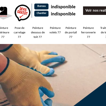
Bureau
indisponible
Voir nos real
Chantier
indisponible
einture
Pose de
Peinture
Peinture
Peinture
Peinture
Trai
térieure
carrelage
dessous de
volets 77
de portail
ferronnerie
de t
77
77
toit 77
77
77