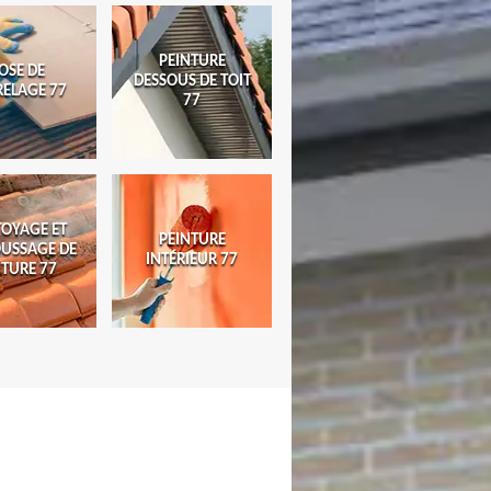
PEINTURE
OSE DE
DESSOUS DE TOIT
RELAGE 77
77
TOYAGE ET
PEINTURE
USSAGE DE
INTÉRIEUR 77
ITURE 77